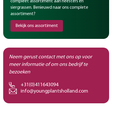
compleet assortiment aan heesters en
siergrassen. Benieuwd naar ons complete
assortiment?
Bekijk ons assortiment
Neem gerust contact met ons op voor
meer informatie of om ons bedrijf te
bezoeken
+31(0)411643094
info@youngplantsholland.com