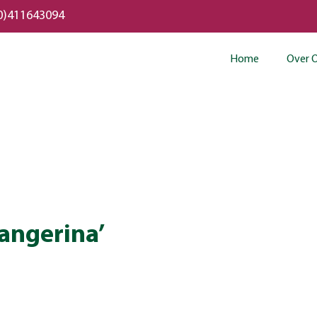
0)411643094
Home
Over 
Tangerina’