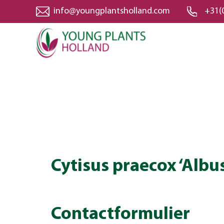
info@youngplantsholland.com
+31(
Cytisus praecox ‘Albu
Contactformulier