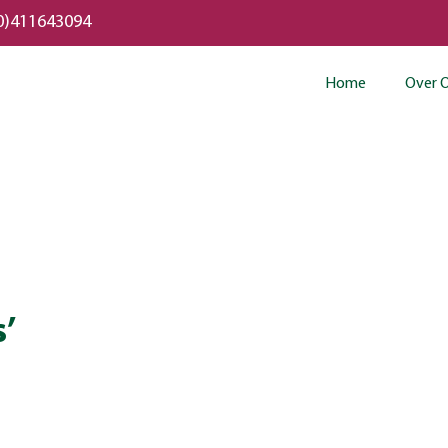
0)411643094
Home
Over 
s’