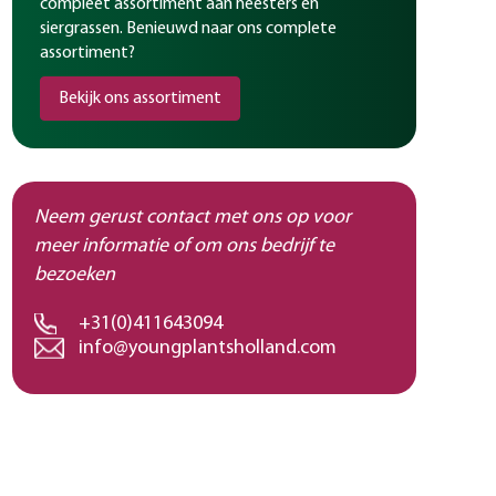
compleet assortiment aan heesters en
siergrassen. Benieuwd naar ons complete
assortiment?
Bekijk ons assortiment
Neem gerust contact met ons op voor
meer informatie of om ons bedrijf te
bezoeken
+31(0)411643094
info@youngplantsholland.com