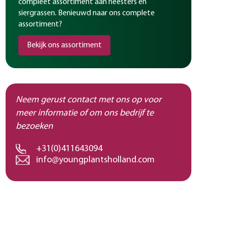
compleet assortiment aan heesters en
siergrassen. Benieuwd naar ons complete
assortiment?
Bekijk ons assortiment
Neem gerust contact met ons op voor
meer informatie of om ons bedrijf te
bezoeken
+31(0)411643094
info@youngplantsholland.com