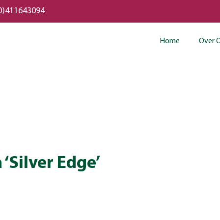
0)411643094
Home
Over 
‘Silver Edge’