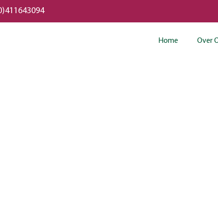
0)411643094
Home
Over 