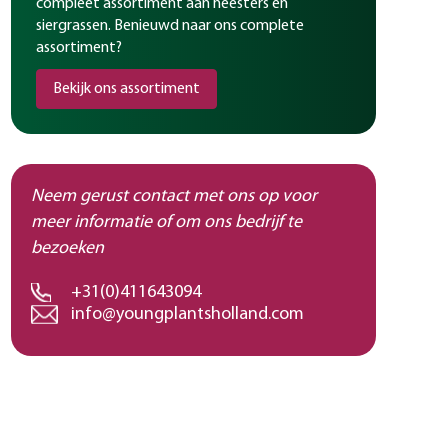
compleet assortiment aan heesters en
siergrassen. Benieuwd naar ons complete
assortiment?
Bekijk ons assortiment
Neem gerust contact met ons op voor
meer informatie of om ons bedrijf te
bezoeken
+31(0)411643094
info@youngplantsholland.com